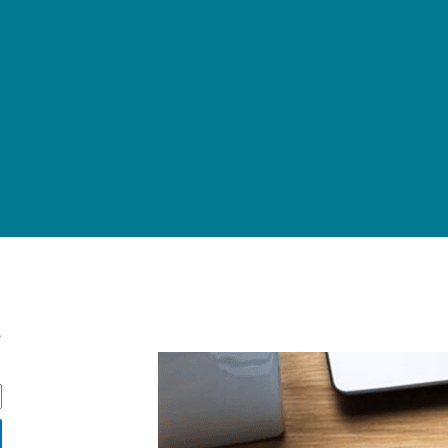
ج
ج
س
ت