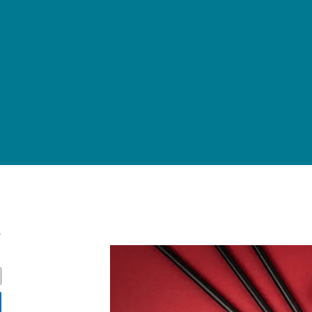
ج
ج
س
ت