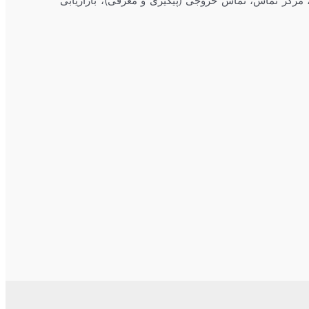
 مرکز تماس، تماس خروجی (پیگیری و معرفی)، بازاریابی