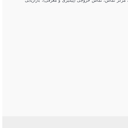
 مرکز تماس، تماس خروجی (پیگیری و معرفی)، بازاریابی