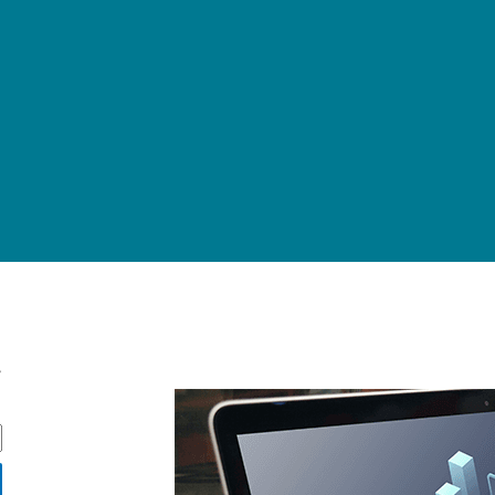
ج
ج
س
ت