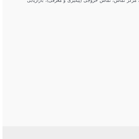
 مرکز تماس، تماس خروجی (پیگیری و معرفی)، بازاریابی