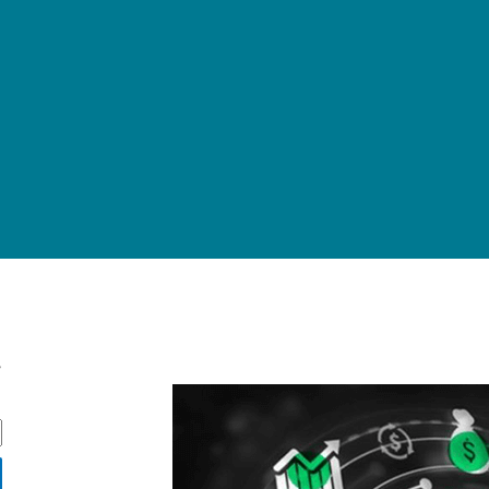
ج
ج
س
ت