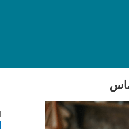
ماس
ج
ج
س
ت