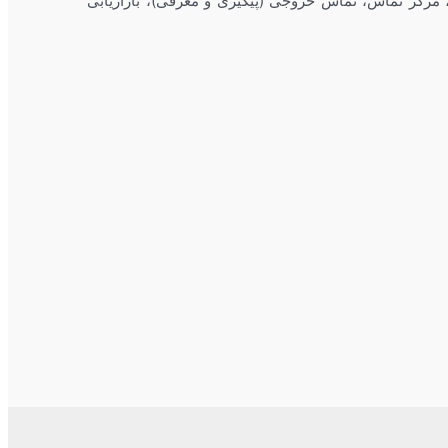
 مرکز تماس، تماس خروجی (پیگیری و معرفی)، بازاریابی