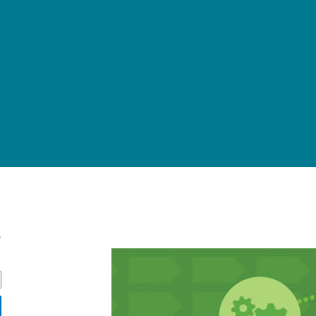
ج
ج
س
ت