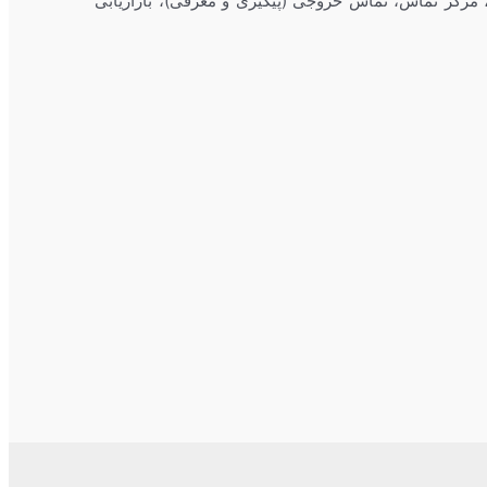
 مرکز تماس، تماس خروجی (پیگیری و معرفی)، بازاریابی