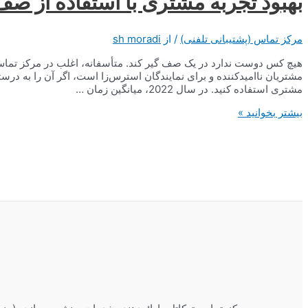
بهبود تجربه مشتری با استفاده از ص
مرکز تماس (پشتیبانی تلفنی)
/ از
sh moradi
هیچ کس دوست ندارد در یک صف گیر کند. متأسفانه، اغلب در مرکز تماس ای
مشتریان ناامیدکننده و برای نمایندگان استرس‌زا است، اگر آن را به درست
مشتری استفاده کنید. در سال 2022، میانگین زمان …
بهبود
بیشتر بخوانید »
تجربه
مشتری
با
استفاده
از
صف
مرکز
تماس