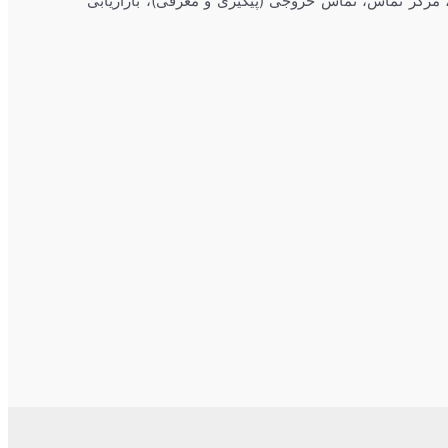
 مرکز تماس، تماس خروجی (پیگیری و معرفی)، بازاریابی