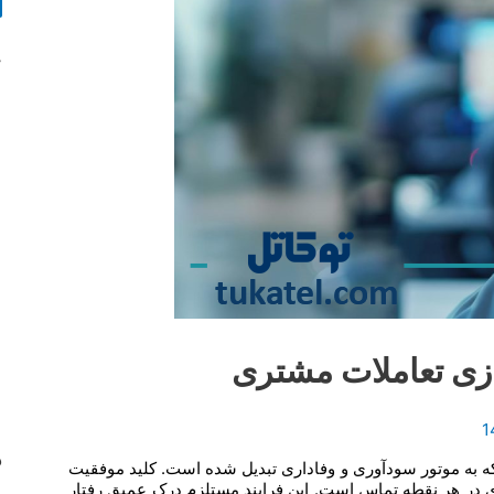
و
ج
ج
و
ب
ر
ا
ی
:
ازی تعاملات مشتری
د
که به موتور سودآوری و وفاداری تبدیل شده است. کلید موفقیت
ری در هر نقطه تماس است. این فرایند مستلزم درک عمیق رفتار