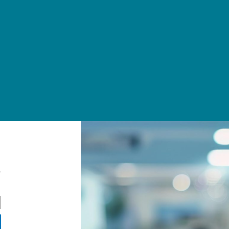
ج
ج
س
ت