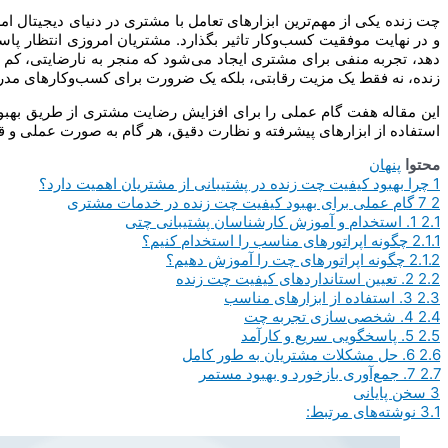
چت زنده یکی از مهم‌ترین ابزارهای تعامل با مشتری در دنیای دیجیتال 
و در نهایت موفقیت کسب‌وکار تاثیر بگذارد. مشتریان امروزی انتظار پاسخ
دهد، تجربه منفی برای مشتری ایجاد می‌شود که منجر به نارضایتی، 
زنده، نه فقط یک مزیت رقابتی، بلکه یک ضرورت برای کسب‌وکارهای مد
این مقاله هفت گام عملی را برای افزایش رضایت مشتری از طریق بهبود 
استفاده از ابزارهای پیشرفته و نظارت دقیق، هر گام به صورت عملی و 
محتوا
پنهان
1
چرا بهبود کیفیت چت زنده در پشتیبانی از مشتریان اهمیت دارد؟
2
7 گام عملی برای بهبود کیفیت چت زنده در خدمات مشتری
2.1
1. استخدام و آموزش کارشناسان پشتیبانی چتی
2.1.1
چگونه اپراتورهای مناسب را استخدام کنیم؟
2.1.2
چگونه اپراتورهای چت را آموزش دهیم؟
2.2
2. تعیین استانداردهای کیفیت چت زنده
2.3
3. استفاده از ابزارهای مناسب
2.4
4. شخصی‌سازی تجربه چت
2.5
5. پاسخگویی سریع و کارآمد
2.6
6. حل مشکلات مشتریان به طور کامل
2.7
7. جمع‌آوری بازخورد و بهبود مستمر
3
سخن پایانی
3.1
نوشته‌های مرتبط: