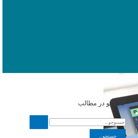
جستجو در مطالب
ج
س
ت