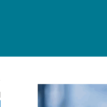
ج
ج
س
ت