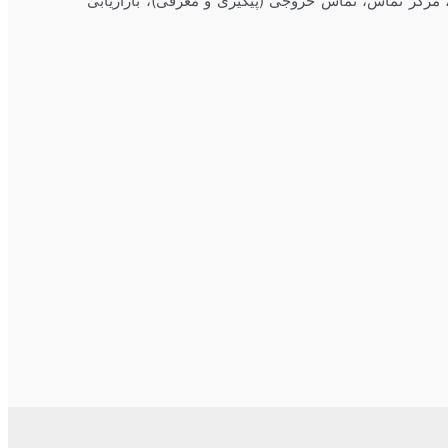
 مرکز تماس، تماس خروجی (پیگیری و معرفی)، بازاریابی